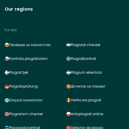
Our regions
Europe
Проверка за плагиатство
Plagiaat checker
Kontrola plagiátorství
Plagiatkontroll
Plagiat tjek
Plágium ellenőrző
Plagiatsprüfung
Детектор на плагијат
Ελεγχοσ λογοκλοπησ
Verificare plagiat
Plagiarism checker
Antyplagiat online
Plagiaadi kontroll
Detector de plagio