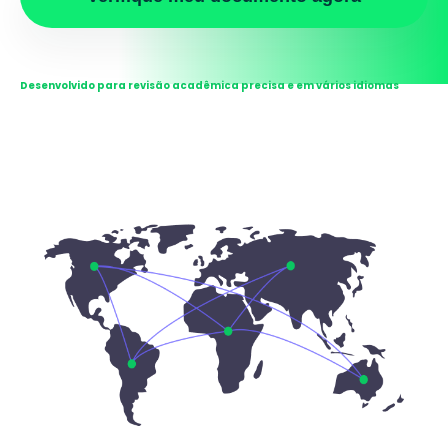
Desenvolvido para revisão acadêmica precisa e em vários idiomas