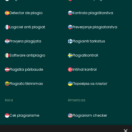
Detector de plagio
Kontrola plagiátorstva
Logiciel anti plagiat
Preverjanje plagiatorstva
Provjera plagijata
Plagiointi tarkistus
Software antiplagio
Plagiatkontroll
Plaģiāta pārbaude
Intihal kontrol
Plagiato tikrinimas
Перевірка на плагіат
Asia
Americas
Cek plagiarisme
Plagiarism checker
×
Pemeriksa plagiarisme
Detector de plagio